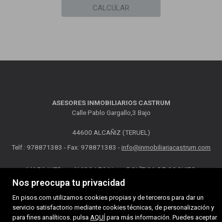
CALCULAR
ASESORES INMOBILIARIOS CASTRUM
Calle Pablo Gargallo,3 Bajo
44600 ALCAÑIZ (TERUEL)
Telf.: 978871383 - Fax: 978871383 -
info@inmobiliariacastrum.com
MAPA WEB
AVISO LEGAL
POLÍTICA DE COOKIES
Nos preocupa tu privacidad
En pisos.com utilizamos cookies propias y de terceros para dar un
servicio satisfactorio mediante cookies técnicas, de personalización y
para fines analíticos. pulsa
AQUÍ
para más información. Puedes aceptar