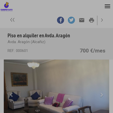
email
print
Piso en alquiler en Avda. Aragón
Avda. Aragón (Alcañiz)
700 €/mes
REF.: 000601