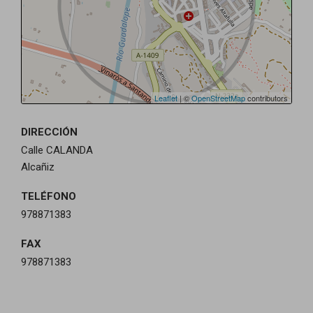
Leaflet
| ©
OpenStreetMap
contributors
DIRECCIÓN
Calle CALANDA
Alcañiz
TELÉFONO
978871383
FAX
978871383