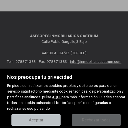
ASESORES INMOBILIARIOS CASTRUM
Calle Pablo Gargallo,3 Bajo
44600 ALCAÑIZ (TERUEL)
Telf.: 978871383 - Fax: 978871383 -
info@inmobiliariacastrum.com
MAPA WEB
AVISO LEGAL
POLÍTICA DE COOKIES
Nos preocupa tu privacidad
En pisos.com utilizamos cookies propias y de terceros para dar un
servicio satisfactorio mediante cookies técnicas, de personalización y
para fines analíticos. pulsa
AQUÍ
para más información. Puedes aceptar
todas las cookis pulsando el botón "aceptar" o configurarlas o
rechazar su uso pulsando
Aceptar
Rechazar todas