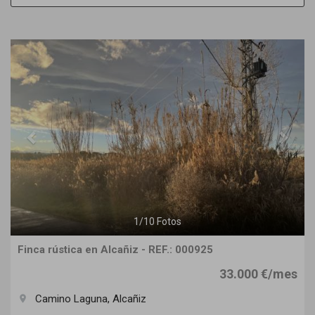
Previous
Next
1
/
10
Fotos
Finca rústica en Alcañiz - REF.: 000925
33.000 €/mes
Camino Laguna, Alcañiz
room