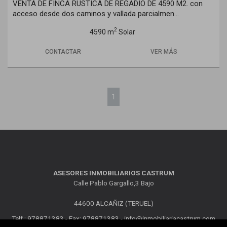
VENTA DE FINCA RUSTICA DE REGADIO DE 4590 M2. con
acceso desde dos caminos y vallada parcialmen...
2
4590 m
Solar
CONTACTAR
VER MÁS
1
ASESORES INMOBILIARIOS CASTRUM
Calle Pablo Gargallo,3 Bajo
44600 ALCAÑIZ (TERUEL)
Telf.: 978871383 - Fax: 978871383 -
info@inmobiliariacastrum.com