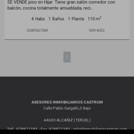
SE VENDE piso en Hijar: Tiene gran salón comedor con
balcón, cocina totalmente amueblada, reci...
2
4
Habs
1
Baños
1
Planta
110 m
CONTACTAR
VER MÁS
1
ASESORES INMOBILIARIOS CASTRUM
Calle Pablo Gargallo,3 Bajo
44600 ALCAÑIZ (TERUEL)
Telf.: 978871383 - Fax: 978871383 -
info@inmobiliariacastrum.com