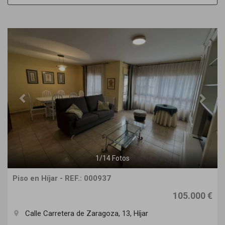
Previous
Next
1
/
14
Fotos
Piso en Híjar - REF.: 000937
105.000 €
Calle Carretera de Zaragoza, 13, Híjar
room