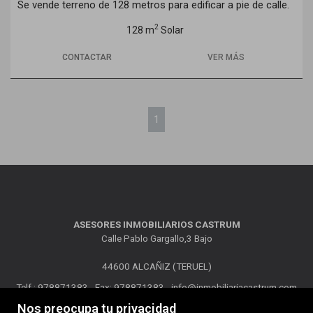
Se vende terreno de 128 metros para edificar a pie de calle.
2
128 m
Solar
CONTACTAR
VER MÁS
1
ASESORES INMOBILIARIOS CASTRUM
Calle Pablo Gargallo,3 Bajo
44600 ALCAÑIZ (TERUEL)
Telf.: 978871383 - Fax: 978871383 -
info@inmobiliariacastrum.com
Nos preocupa tu privacidad